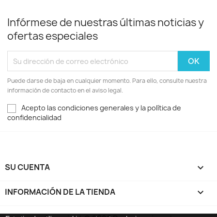
Infórmese de nuestras últimas noticias y
ofertas especiales
Puede darse de baja en cualquier momento. Para ello, consulte nuestra
información de contacto en el aviso legal.
Acepto las condiciones generales y la política de
confidencialidad
SU CUENTA

INFORMACIÓN DE LA TIENDA
keyboard_arrow_down